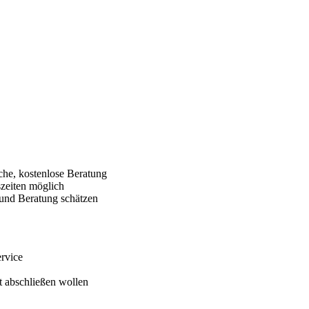
che, kostenlose Beratung
szeiten möglich
 und Beratung schätzen
ervice
t abschließen wollen