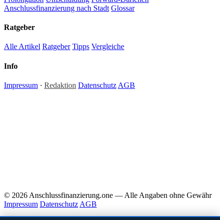
Anschlussfinanzierung nach Stadt
Glossar
Ratgeber
Alle Artikel
Ratgeber
Tipps
Vergleiche
Info
Impressum
·
Redaktion
Datenschutz
AGB
Hinweis:
Alle Inhalte auf anschlussfinanzierung.one dienen ausschließlich der allgemeinen
Information und stellen keine Anlage-, Steuer- oder Rechtsberatung dar. Zinssätze und
Konditionen sind Richtwerte; individuelle Angebote können abweichen. Für verbindliche
Finanzentscheidungen empfehlen wir die Beratung durch einen zugelassenen Finanzberater
oder Kreditvermittler. Redaktionelle Inhalte werden regelmäßig aktualisiert — Irrtümer und
Änderungen vorbehalten. Anschlussfinanzierung.one ist ein redaktionelles
Informationsportal ohne eigene Darlehensvermittlung.
© 2026 Anschlussfinanzierung.one — Alle Angaben ohne Gewähr
Impressum
Datenschutz
AGB