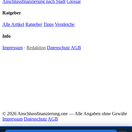
Anschlussfinanzierung nach Stadt
Glossar
Ratgeber
Alle Artikel
Ratgeber
Tipps
Vergleiche
Info
Impressum
·
Redaktion
Datenschutz
AGB
Hinweis:
Alle Inhalte auf anschlussfinanzierung.one dienen ausschließlich der allgemeinen
Information und stellen keine Anlage-, Steuer- oder Rechtsberatung dar. Zinssätze und
Konditionen sind Richtwerte; individuelle Angebote können abweichen. Für verbindliche
Finanzentscheidungen empfehlen wir die Beratung durch einen zugelassenen Finanzberater
oder Kreditvermittler. Redaktionelle Inhalte werden regelmäßig aktualisiert — Irrtümer und
Änderungen vorbehalten. Anschlussfinanzierung.one ist ein redaktionelles
Informationsportal ohne eigene Darlehensvermittlung.
© 2026 Anschlussfinanzierung.one — Alle Angaben ohne Gewähr
Impressum
Datenschutz
AGB