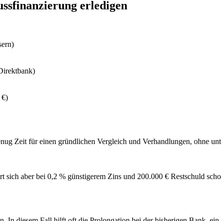
ussfinanzierung erledigen
sern)
Direktbank)
 €)
nug Zeit für einen gründlichen Vergleich und Verhandlungen, ohne unte
rt sich aber bei 0,2 % günstigerem Zins und 200.000 € Restschuld sc
n diesem Fall hilft oft die Prolongation bei der bisherigen Bank, ein B