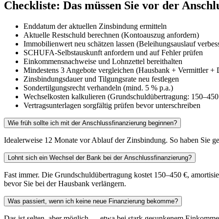
Checkliste: Das müssen Sie vor der Anschl
Enddatum der aktuellen Zinsbindung ermitteln
Aktuelle Restschuld berechnen (Kontoauszug anfordern)
Immobilienwert neu schätzen lassen (Beleihungsauslauf verbes
SCHUFA-Selbstauskunft anfordern und auf Fehler prüfen
Einkommensnachweise und Lohnzettel bereithalten
Mindestens 3 Angebote vergleichen (Hausbank + Vermittler + 
Zinsbindungsdauer und Tilgungsrate neu festlegen
Sondertilgungsrecht verhandeln (mind. 5 % p.a.)
Wechselkosten kalkulieren (Grundschuldübertragung: 150–450
Vertragsunterlagen sorgfältig prüfen bevor unterschreiben
Wie früh sollte ich mit der Anschlussfinanzierung beginnen?
Idealerweise 12 Monate vor Ablauf der Zinsbindung. So haben Sie ge
Lohnt sich ein Wechsel der Bank bei der Anschlussfinanzierung?
Fast immer. Die Grundschuldübertragung kostet 150–450 €, amortisie
bevor Sie bei der Hausbank verlängern.
Was passiert, wenn ich keine neue Finanzierung bekomme?
Das ist selten, aber möglich — etwa bei stark gesunkenem Einkommen. I