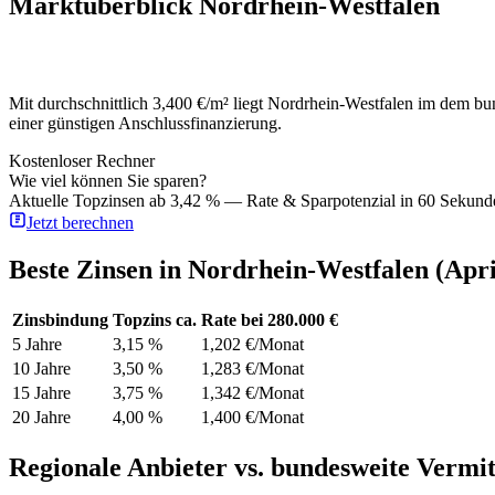
Marktüberblick Nordrhein-Westfalen
Mit durchschnittlich 3,400 €/m² liegt Nordrhein-Westfalen im dem b
einer günstigen Anschlussfinanzierung.
Kostenloser Rechner
Wie viel können Sie sparen?
Aktuelle Topzinsen ab 3,42 % — Rate & Sparpotenzial in 60 Sekund
Jetzt berechnen
Beste Zinsen in Nordrhein-Westfalen (Apri
Zinsbindung
Topzins ca.
Rate bei 280.000 €
5 Jahre
3,15 %
1,202 €/Monat
10 Jahre
3,50 %
1,283 €/Monat
15 Jahre
3,75 %
1,342 €/Monat
20 Jahre
4,00 %
1,400 €/Monat
Regionale Anbieter vs. bundesweite Vermit