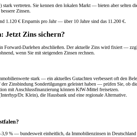
 stark vertreten. Sie kennen den lokalen Markt — bieten aber selten di
 bessere Zinsen.
nd 1.120 € Ersparnis pro Jahr — über 10 Jahre sind das 11.200 €.
 Jetzt Zins sichern?
n Forward-Darlehen abschließen. Der aktuelle Zins wird fixiert — zz
ohnend, wenn Sie mit steigenden Zinsen rechnen.
mmobilienwerte stark — ein aktuelles Gutachten verbessert oft den Bel
f der Zinsbindung Sondertilgungen geleistet haben — prüfen Sie, ob dies
on mit Anschlussfinanzierung können KfW-Mittel freisetzen.
Interhyp/Dr. Klein), die Hausbank und eine regionale Alternative.
stfalen?
–3,9 % — bundesweit einheitlich, da Immobilienzinsen in Deutschland n