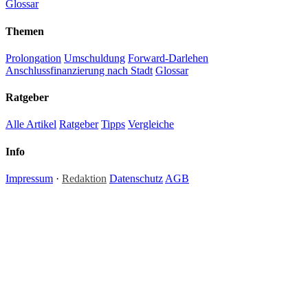
Glossar
Themen
Prolongation
Umschuldung
Forward-Darlehen
Anschlussfinanzierung nach Stadt
Glossar
Ratgeber
Alle Artikel
Ratgeber
Tipps
Vergleiche
Info
Impressum
·
Redaktion
Datenschutz
AGB
Hinweis:
Alle Inhalte auf anschlussfinanzierung.one dienen ausschließlich der allgemeinen
Information und stellen keine Anlage-, Steuer- oder Rechtsberatung dar. Zinssätze und
Konditionen sind Richtwerte; individuelle Angebote können abweichen. Für verbindliche
Finanzentscheidungen empfehlen wir die Beratung durch einen zugelassenen Finanzberater
oder Kreditvermittler. Redaktionelle Inhalte werden regelmäßig aktualisiert — Irrtümer und
Änderungen vorbehalten. Anschlussfinanzierung.one ist ein redaktionelles