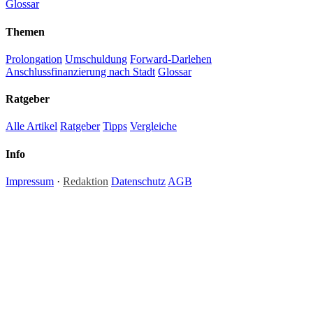
Glossar
Themen
Prolongation
Umschuldung
Forward-Darlehen
Anschlussfinanzierung nach Stadt
Glossar
Ratgeber
Alle Artikel
Ratgeber
Tipps
Vergleiche
Info
Impressum
·
Redaktion
Datenschutz
AGB
Hinweis:
Alle Inhalte auf anschlussfinanzierung.one dienen ausschließlich der allgemeinen
Information und stellen keine Anlage-, Steuer- oder Rechtsberatung dar. Zinssätze und
Konditionen sind Richtwerte; individuelle Angebote können abweichen. Für verbindliche
Finanzentscheidungen empfehlen wir die Beratung durch einen zugelassenen Finanzberater
oder Kreditvermittler. Redaktionelle Inhalte werden regelmäßig aktualisiert — Irrtümer und
Änderungen vorbehalten. Anschlussfinanzierung.one ist ein redaktionelles