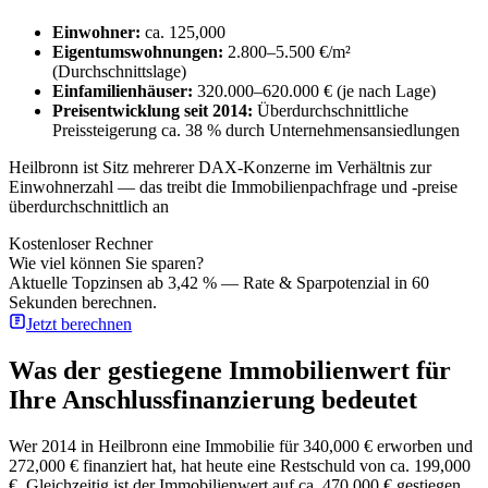
Einwohner:
ca. 125,000
Eigentumswohnungen:
2.800–5.500 €/m²
(Durchschnittslage)
Einfamilienhäuser:
320.000–620.000 € (je nach Lage)
Preisentwicklung seit 2014:
Überdurchschnittliche
Preissteigerung ca. 38 % durch Unternehmensansiedlungen
Heilbronn ist Sitz mehrerer DAX-Konzerne im Verhältnis zur
Einwohnerzahl — das treibt die Immobilienpachfrage und -preise
überdurchschnittlich an
Kostenloser Rechner
Wie viel können Sie sparen?
Aktuelle Topzinsen ab 3,42 % — Rate & Sparpotenzial in 60
Sekunden berechnen.
Jetzt berechnen
Was der gestiegene Immobilienwert für
Ihre Anschlussfinanzierung bedeutet
Wer 2014 in Heilbronn eine Immobilie für 340,000 € erworben und
272,000 € finanziert hat, hat heute eine Restschuld von ca. 199,000
€. Gleichzeitig ist der Immobilienwert auf ca. 470,000 € gestiegen.