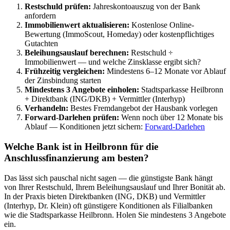
Restschuld prüfen:
Jahreskontoauszug von der Bank
anfordern
Immobilienwert aktualisieren:
Kostenlose Online-
Bewertung (ImmoScout, Homeday) oder kostenpflichtiges
Gutachten
Beleihungsauslauf berechnen:
Restschuld ÷
Immobilienwert — und welche Zinsklasse ergibt sich?
Frühzeitig vergleichen:
Mindestens 6–12 Monate vor Ablauf
der Zinsbindung starten
Mindestens 3 Angebote einholen:
Stadtsparkasse Heilbronn
+ Direktbank (ING/DKB) + Vermittler (Interhyp)
Verhandeln:
Bestes Fremdangebot der Hausbank vorlegen
Forward-Darlehen prüfen:
Wenn noch über 12 Monate bis
Ablauf — Konditionen jetzt sichern:
Forward-Darlehen
Welche Bank ist in Heilbronn für die
Anschlussfinanzierung am besten?
Das lässt sich pauschal nicht sagen — die günstigste Bank hängt
von Ihrer Restschuld, Ihrem Beleihungsauslauf und Ihrer Bonität ab.
In der Praxis bieten Direktbanken (ING, DKB) und Vermittler
(Interhyp, Dr. Klein) oft günstigere Konditionen als Filialbanken
wie die Stadtsparkasse Heilbronn. Holen Sie mindestens 3 Angebote
ein.