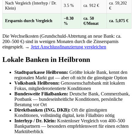
Nach Vergleich (Interhyp / Dr.
ca. 59,202
3.5 %
ca. 912 €
Klein)
€
−0.30
ca. 50
Ersparnis durch Vergleich
ca. 5,075 €
%
€/Monat
Die Wechselkosten (Grundschuld-Abtretung an neue Bank: ca.
200–500 €) sind in wenigen Monaten durch die Zinsersparnis
eingespielt. →
Jetzt Anschlussfinanzierung vergleichen
Lokale Banken in Heilbronn
Stadtsparkasse Heilbronn:
Größte lokale Bank, kennt den
regionalen Markt gut — aber oft nicht die günstigste Option
Volksbank Heilbronn:
Genossenschaftsbank mit lokalem
Fokus, mitgliederorientierte Konditionen
Bundesweite Filialbanken:
Deutsche Bank, Commerzbank,
Postbank — bundeseinheitliche Konditionen, persönliche
Beratung vor Ort
Direktbanken (ING, DKB):
Oft die günstigsten
Konditionen, vollständig digital, kein Filialbüro nötig
Interhyp / Dr. Klein:
Kostenloser Vergleich von 400–500
Bankpartnern — besonders empfehlenswert für einen echten
Marktüberblick