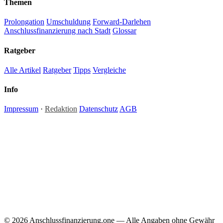
Themen
Prolongation
Umschuldung
Forward-Darlehen
Anschlussfinanzierung nach Stadt
Glossar
Ratgeber
Alle Artikel
Ratgeber
Tipps
Vergleiche
Info
Impressum
·
Redaktion
Datenschutz
AGB
Hinweis:
Alle Inhalte auf anschlussfinanzierung.one dienen ausschließlich der allgemeinen
Information und stellen keine Anlage-, Steuer- oder Rechtsberatung dar. Zinssätze und
Konditionen sind Richtwerte; individuelle Angebote können abweichen. Für verbindliche
Finanzentscheidungen empfehlen wir die Beratung durch einen zugelassenen Finanzberater
oder Kreditvermittler. Redaktionelle Inhalte werden regelmäßig aktualisiert — Irrtümer und
Änderungen vorbehalten. Anschlussfinanzierung.one ist ein redaktionelles
Informationsportal ohne eigene Darlehensvermittlung.
© 2026 Anschlussfinanzierung.one — Alle Angaben ohne Gewähr