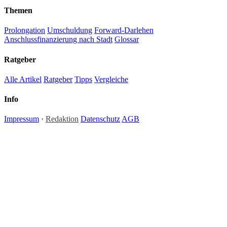
Themen
Prolongation
Umschuldung
Forward-Darlehen
Anschlussfinanzierung nach Stadt
Glossar
Ratgeber
Alle Artikel
Ratgeber
Tipps
Vergleiche
Info
Impressum
·
Redaktion
Datenschutz
AGB
Hinweis:
Alle Inhalte auf anschlussfinanzierung.one dienen ausschließlich der allgemeinen
Information und stellen keine Anlage-, Steuer- oder Rechtsberatung dar. Zinssätze und
Konditionen sind Richtwerte; individuelle Angebote können abweichen. Für verbindliche
Finanzentscheidungen empfehlen wir die Beratung durch einen zugelassenen Finanzberater
oder Kreditvermittler. Redaktionelle Inhalte werden regelmäßig aktualisiert — Irrtümer und
Änderungen vorbehalten. Anschlussfinanzierung.one ist ein redaktionelles
Informationsportal ohne eigene Darlehensvermittlung.