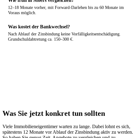
Wie früh in Moers vergleichen?
12–18 Monate vorher, mit Forward-Darlehen bis zu 60 Monate im
Voraus möglich.
Was kostet der Bankwechsel?
Nach Ablauf der Zinsbindung keine Vorfälligkeitsentschädigung.
Grundschuldabtretung ca. 150–300 €.
Anschlussfinanzierung Moers berechnen
Kostenlos & Schufa-neutral.
Rechner
Vergleichen
Was Sie jetzt konkret tun sollten
Viele Immobilieneigentümer warten zu lange. Dabei lohnt es sich,
spätestens 12 Monate vor Ablauf der Zinsbindung aktiv zu werden.
So haben Sie genug Zeit, Angebote zu vergleichen und zu