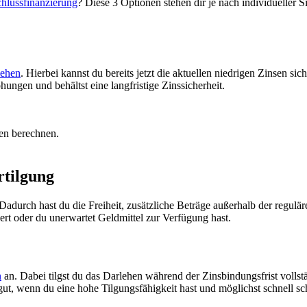
hlussfinanzierung
? Diese 3 Optionen stehen dir je nach individueller 
lehen
. Hierbei kannst du bereits jetzt die aktuellen niedrigen Zinsen s
ungen und behältst eine langfristige Zinssicherheit.
en berechnen.
rtilgung
 Dadurch hast du die Freiheit, zusätzliche Beträge außerhalb der regulä
essert oder du unerwartet Geldmittel zur Verfügung hast.
n
an. Dabei tilgst du das Darlehen während der Zinsbindungsfrist volls
ut, wenn du eine hohe Tilgungsfähigkeit hast und möglichst schnell sch