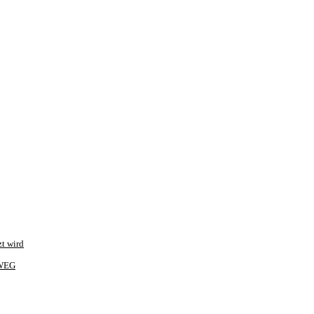
t wird
 WEG