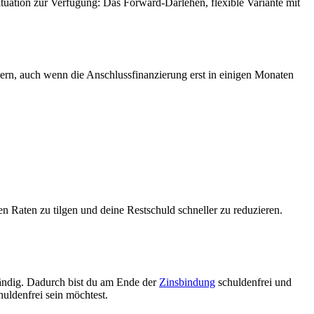
Situation zur Verfügung: Das Forward-Darlehen, flexible Variante mit
ichern, auch wenn die Anschlussfinanzierung erst in einigen Monaten
ren Raten zu tilgen und deine Restschuld schneller zu reduzieren.
tändig. Dadurch bist du am Ende der
Zinsbindung
schuldenfrei und
uldenfrei sein möchtest.